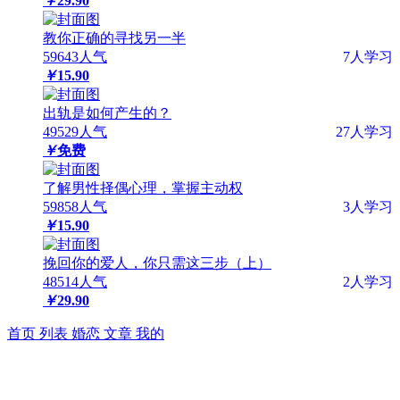
￥
29.90
教你正确的寻找另一半
59643人气
7人学习
￥
15.90
出轨是如何产生的？
49529人气
27人学习
￥
免费
了解男性择偶心理，掌握主动权
59858人气
3人学习
￥
15.90
挽回你的爱人，你只需这三步（上）
48514人气
2人学习
￥
29.90
首页
列表
婚恋
文章
我的